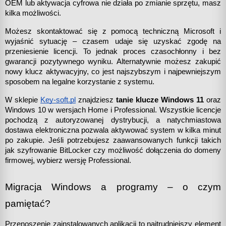
OEM lub aktywacja cyfrowa nie działa po zmianie sprzętu, masz 
kilka możliwości.
Możesz skontaktować się z pomocą techniczną Microsoft i 
wyjaśnić sytuację – czasem udaje się uzyskać zgodę na 
przeniesienie licencji. To jednak proces czasochłonny i bez 
gwarancji pozytywnego wyniku. Alternatywnie możesz zakupić 
nowy klucz aktywacyjny, co jest najszybszym i najpewniejszym 
sposobem na legalne korzystanie z systemu.
W sklepie 
Key-soft.pl
 znajdziesz 
tanie klucze Windows 11
 oraz 
Windows 10 w wersjach Home i Professional. Wszystkie licencje 
pochodzą z autoryzowanej dystrybucji, a natychmiastowa 
dostawa elektroniczna pozwala aktywować system w kilka minut 
po zakupie. Jeśli potrzebujesz zaawansowanych funkcji takich 
jak szyfrowanie BitLocker czy możliwość dołączenia do domeny 
firmowej, wybierz wersję Professional.
Migracja Windows a programy – o czym 
pamiętać?
Przenoszenie zainstalowanych aplikacji to najtrudniejszy element 