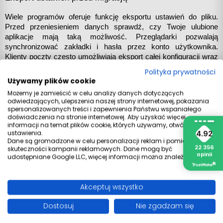
Wiele programów oferuje funkcję eksportu ustawień do pliku. 
Przed przeniesieniem danych sprawdź, czy Twoje ulubione 
aplikacje mają taką możliwość. Przeglądarki pozwalają 
synchronizować zakładki i hasła przez konto użytkownika. 
Klienty poczty często umożliwiają eksport całej konfiguracji wraz 
z wiadomościami.
Polityka prywatności
Używamy plików cookie
Czy warto klonować dysk na nowy komputer?
Możemy je zamieścić w celu analizy danych dotyczących
odwiedzających, ulepszenia naszej strony internetowej, pokazania
spersonalizowanych treści i zapewnienia Państwu wspaniałego
Klonowanie dysku to metoda polegająca na utworzeniu dokładnej 
doświadczenia na stronie internetowej. Aby uzyskać więcej
kopii całego nośnika – wraz z systemem, programami i danymi. 
informacji na temat plików cookie, których używamy, otwórz
ustawienia.
Brzmi idealnie, ale w praktyce niesie ze sobą dużo ryzyka przy 
4.92
Dane są gromadzone w celu personalizacji reklam i pomiaru
migracji Windows
 na inny sprzęt.
22 356
skuteczności kampanii reklamowych. Dane mogą być
opinii
udostępniane Google LLC, więcej informacji można znaleźć
tutaj
.
Nowy komputer ma inne sterowniki, inny układ kontrolerów, 
często inny tryb pracy dysku (AHCI vs RAID). System 
sklonowany ze starego urządzenia może w ogóle się nie 
Akceptuj wszystko
uruchomić lub działać niestabilnie. Dodatkowo przenosisz całe 
„śmieci
”
 zgromadzone przez lata użytkowania – tymczasowe 
Dostosuj
Nie zgadzam się
pliki, fragmenty odinstalowanych programów, błędy rejestru.