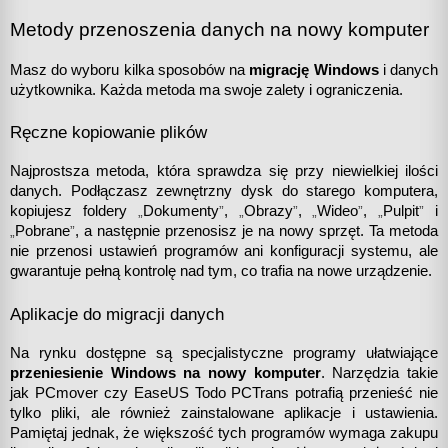
Metody przenoszenia danych na nowy komputer
Masz do wyboru kilka sposobów na 
migrację Windows
 i danych 
użytkownika. Każda metoda ma swoje zalety i ograniczenia.
Ręczne kopiowanie plików
Najprostsza metoda, która sprawdza się przy niewielkiej ilości 
danych. Podłączasz zewnętrzny dysk do starego komputera, 
kopiujesz foldery 
„
Dokumenty
”
, 
„
Obrazy
”
, 
„
Wideo
”
, 
„
Pulpit
”
 i 
„
Pobrane
”
, a następnie przenosisz je na nowy sprzęt. Ta metoda 
nie przenosi ustawień programów ani konfiguracji systemu, ale 
gwarantuje pełną kontrolę nad tym, co trafia na nowe urządzenie.
Aplikacje do migracji danych
Na rynku dostępne są specjalistyczne programy ułatwiające 
przeniesienie Windows na nowy komputer
. Narzędzia takie 
jak PCmover czy EaseUS Todo PCTrans potrafią przenieść nie 
tylko pliki, ale również zainstalowane aplikacje i ustawienia. 
Pamiętaj jednak, że większość tych programów wymaga zakupu 