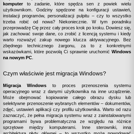
komputer
 to zadanie, które spędza sen z powiek wielu 
użytkownikom. Godziny spędzone na konfiguracji ustawień, 
instalacji programów, personalizacji pulpitu – czy to wszystko 
trzeba robić od nowa? Niekoniecznie. W tym poradniku 
przeprowadzę Cię przez cały proces krok po kroku. Dowiesz się, 
jak zachować swoje dane, co zrobić z licencją systemu i kiedy 
warto rozważyć zakup nowego klucza aktywacyjnego. Bez 
zbędnego technicznego żargonu, za to z konkretnymi 
wskazówkami, które pozwolą Ci sprawnie uruchomić 
Windows 
na nowym PC
.
Czym właściwie jest migracja Windows?
Migracja Windows
 to proces przenoszenia systemu 
operacyjnego wraz z danymi użytkownika na inne urządzenie. 
Może obejmować kopiowanie całego obrazu dysku lub 
selektywne przenoszenie wybranych elementów – dokumentów, 
zdjęć, ustawień aplikacji czy profilu użytkownika. Warto od razu 
zaznaczyć, że pełna migracja systemu wraz z zainstalowanymi 
programami bywa problematyczna ze względu na różnice 
sprzętowe między komputerami. Inne sterowniki, inna 
architektura płyty głównej – to wszystko może powodować 