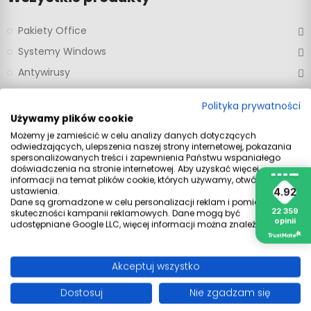
Pakiety Office
Systemy Windows
Antywirusy
Office dla Windows
Polityka prywatności
Office dla MacOs
Używamy plików cookie
Xbox Game Pass
Możemy je zamieścić w celu analizy danych dotyczących
odwiedzających, ulepszenia naszej strony internetowej, pokazania
Gry
spersonalizowanych treści i zapewnienia Państwu wspaniałego
doświadczenia na stronie internetowej. Aby uzyskać więcej
ChatGPT
informacji na temat plików cookie, których używamy, otwórz
ustawienia.
4.92
Windows server
Dane są gromadzone w celu personalizacji reklam i pomiaru
22 359
skuteczności kampanii reklamowych. Dane mogą być
Office dla urządzeń mobilnych
opinii
udostępniane Google LLC, więcej informacji można znaleźć
tutaj
.
AutoDesk
Streaming/VOD
Akceptuj wszystko
VPN
Dostosuj
Nie zgadzam się