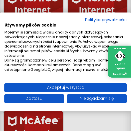
Polityka prywatności
Używamy plików cookie
Możemy je zamieścić w celu analizy danych dotyczących
odwiedzających, ulepszenia naszej strony internetowej, pokazania
spersonalizowanych treści i zapewnienia Państwu wspaniałego
doświadczenia na stronie internetowej. Aby uzyskać więcej
informacji na temat plików cookie, których używamy, otwórz
McAfee Total Protection - 2
McAfee Total Protection - 3
ustawienia.
4.92
Dane są gromadzone w celu personalizacji reklam i pomiaru
Lata Na 1 Stanowisko
Lata Na 1 Stanowisko
22 358
skuteczności kampanii reklamowych. Dane mogą być
63.99
‎‎
19,99 zł
94.99
‎‎
23,99 zł
opinii
udostępniane Google LLC, więcej informacji można znaleźć
tutaj
.
Akceptuj wszystko
Dostosuj
Nie zgadzam się
👍 POLECAMY