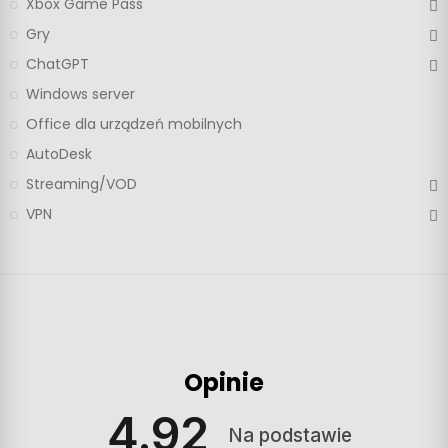
Xbox Game Pass
Gry
ChatGPT
Windows server
Office dla urządzeń mobilnych
AutoDesk
Streaming/VOD
VPN
Opinie
4.92
Na podstawie