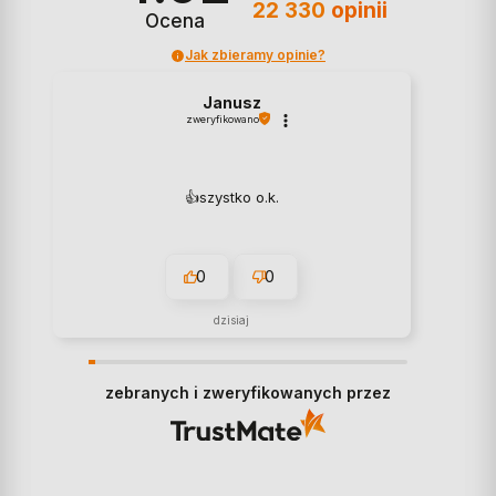
22 330
opinii
Ocena
Jak zbieramy opinie?
Janusz
zweryfikowano
👍️szystko o.k.
0
0
dzisiaj
zebranych i zweryfikowanych przez