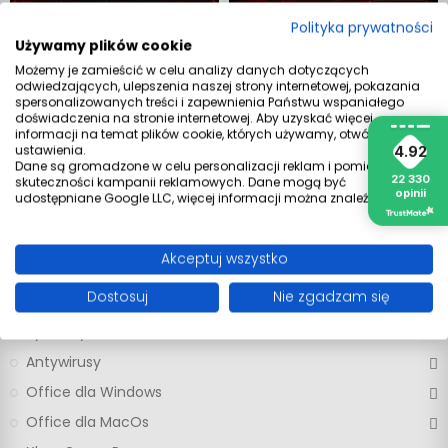
Polityka prywatności
Używamy plików cookie
Możemy je zamieścić w celu analizy danych dotyczących
YouTube Premium - 6
YouTube Premium - 1
odwiedzających, ulepszenia naszej strony internetowej, pokazania
Miesięcy Konto
Miesiąc Konto
spersonalizowanych treści i zapewnienia Państwu wspaniałego
229.99
‎‎
44,99 zł
29.99
‎‎
9,99 zł
doświadczenia na stronie internetowej. Aby uzyskać więcej
informacji na temat plików cookie, których używamy, otwórz
ustawienia.
4.92
Dane są gromadzone w celu personalizacji reklam i pomiaru
22 330
skuteczności kampanii reklamowych. Dane mogą być
opinii
udostępniane Google LLC, więcej informacji można znaleźć
tutaj
.
Wszystkie produkty
Akceptuj wszystko
Dostosuj
Nie zgadzam się
Pakiety Office
Systemy Windows
Antywirusy
Office dla Windows
Office dla MacOs