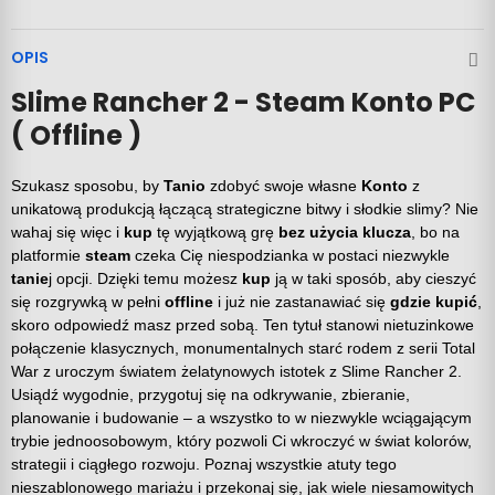
OPIS
Slime Rancher 2 - Steam Konto PC
( Offline )
Szukasz sposobu, by
Tanio
zdobyć swoje własne
Konto
z
unikatową produkcją łączącą strategiczne bitwy i słodkie slimy? Nie
wahaj się więc i
kup
tę wyjątkową grę
bez użycia klucza
, bo na
platformie
steam
czeka Cię niespodzianka w postaci niezwykle
tanie
j opcji. Dzięki temu możesz
kup
ją w taki sposób, aby cieszyć
się rozgrywką w pełni
offline
i już nie zastanawiać się
gdzie kupić
,
skoro odpowiedź masz przed sobą. Ten tytuł stanowi nietuzinkowe
połączenie klasycznych, monumentalnych starć rodem z serii Total
War z uroczym światem żelatynowych istotek z Slime Rancher 2.
Usiądź wygodnie, przygotuj się na odkrywanie, zbieranie,
planowanie i budowanie – a wszystko to w niezwykle wciągającym
trybie jednoosobowym, który pozwoli Ci wkroczyć w świat kolorów,
strategii i ciągłego rozwoju. Poznaj wszystkie atuty tego
nieszablonowego mariażu i przekonaj się, jak wiele niesamowitych