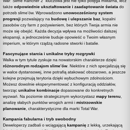
War: Slime Rancher 2” kluczowa jest nie tylko potęga militarna, lecz
także
odpowiednie ukształtowanie i zaadaptowanie świata
do
potrzeb slime’ów. Wprowadzono
unowocześniony system
progresji
pozwalający na
budowę i ulepszanie baz
, kopalni
zasobów czy farm z pożywieniem, bez których Twoja armia nie
może się obejść. Każda decyzja wpływa na możliwości dalszej
ekspansji, a jednocześnie buduje opowieść o Twoim własnym
imperium, w którym rządzą radosne stworki i batalie.
Fascynujące starcia i unikalne tryby rozgrywki
Walka w tym tytule zyskuje na nowatorskim charakterze dzięki
różnorodnym rodzajom slime’ów
. Niektóre z nich specjalizują się
w walce dystansowej, inne potrafią atakować obszarowo, a jeszcze
kolejne przejmują terytoria dzięki wybuchowym zdolnościom.
Możesz dowolnie eksperymentować z konfiguracją oddziałów,
tworząc
unikalne kombinacje
dopasowane do konkretnych
wyzwań. Na poziomie strategicznym wykorzystasz
mapy terenu
,
analizę słabych punktów wrogich armii i
mistrzowskie
planowanie
, charakterystyczne dla marki Total War.
Kampania fabularna i tryb swobodny
Deweloperzy zadbali o wciągającą
kampanię
z lekką, urzekającą