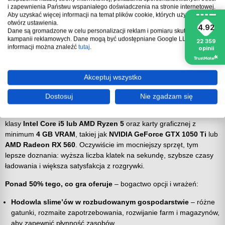
i zapewnienia Państwu wspaniałego doświadczenia na stronie internetowej.
Aby uzyskać więcej informacji na temat plików cookie, których używamy,
⚠️
Brak odpowiedzialności za osoby trzecie
– nie ponosimy
otwórz ustawienia.
4.92
Dane są gromadzone w celu personalizacji reklam i pomiaru skuteczności
odpowiedzialności za działania innych użytkowników
kampanii reklamowych. Dane mogą być udostępniane Google LLC, więcej
22 359
korzystających z konta, konto przeznaczone dla kolekcjonerów.
informacji można znaleźć
tutaj
.
opinii
🗝️
Rodzaj zakupu
– kupujesz konto STEAM przeznaczone do
gry w trybie offline, nie jest to klucz aktywacyjny ani karta
podarunkowa.
Akceptuj wszystko
Wymagania sprzętowe
Dostosuj
Nie zgadzam się
Aby cieszyć się płynną rozgrywką, potrzebujesz systemu
Microsoft
Windows 10 lub 11 (64-bit)
,
co najmniej 8 GB RAM
, procesora
klasy
Intel Core i5 lub AMD Ryzen 5
oraz karty graficznej z
minimum
4 GB VRAM
, takiej jak
NVIDIA GeForce GTX 1050 Ti
lub
AMD Radeon RX 560
. Oczywiście im mocniejszy sprzęt, tym
lepsze doznania: wyższa liczba klatek na sekundę, szybsze czasy
ładowania i większa satysfakcja z rozgrywki.
Ponad 50% tego, co gra oferuje
– bogactwo opcji i wrażeń:
Hodowla slime’ów w rozbudowanym gospodarstwie
– różne
gatunki, rozmaite zapotrzebowania, rozwijanie farm i magazynów,
aby zapewnić płynność zasobów.