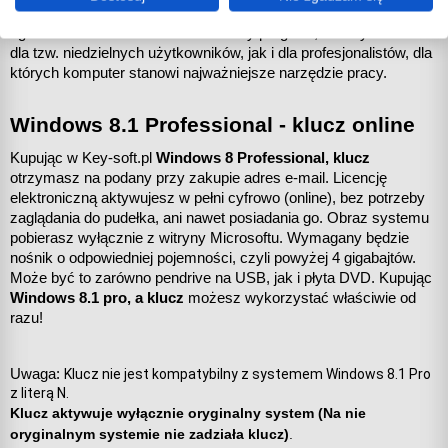
Windows, również 
klucz Windows 8 
zapewnia użytkownikowi 
ogromne możliwości. To nowoczesny program, idealny zarówno 
dla tzw. niedzielnych użytkowników, jak i dla profesjonalistów, dla 
których komputer stanowi najważniejsze narzędzie pracy.
Windows 8.1 Professional - klucz 
online
Kupując w Key-soft.pl 
Windows 8 Professional, klucz 
otrzymasz na podany przy zakupie adres e-mail. Licencję 
elektroniczną aktywujesz w pełni cyfrowo (online), bez potrzeby 
zaglądania do pudełka, ani nawet posiadania go. Obraz systemu 
pobierasz wyłącznie z witryny Microsoftu. Wymagany będzie 
nośnik o odpowiedniej pojemności, czyli powyżej 4 gigabajtów. 
Może być to zarówno pendrive na USB, jak i płyta DVD. Kupując 
Windows 8.1 pro, a klucz 
możesz wykorzystać właściwie od 
razu!
Uwaga: 
Klucz nie jest kompatybilny z systemem Windows 8.1 Pro 
z literą N.
Klucz aktywuje wyłącznie oryginalny system (Na nie
oryginalnym systemie nie zadziała klucz)
.