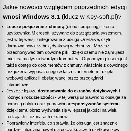
Jakie nowości względem poprzednich edycji 
wnosi Windows 8.1 
(
klucz
w Key-soft.p
l)
?
Lepsze połączenie z chmurą
 (cloud computing) - konto 
użytkownika Microsoft, używane do zarządzania systemem, 
jest w tej wersji zintegrowane z usługą OneDrive, czyli 
darmową powierzchnią dyskową w chmurze. Możesz 
przechowywać tam dowolne pliki, dzięki czemu nie zajmujesz 
miejsca na dysku twardym komputera. Ogromnym plusem jest 
także dostęp do dokumentów z chmury, właściwie z dowolnego 
urządzenia wyposażonego w łącze z internetem - dzięki 
webowej aplikacji, obsługiwanej przez przeglądarki 
internetowe. 
Jeszcze lepsze 
dostosowanie do ekranów dotykowych i 
różnych rozdzielczości
 - w tej wersji usprawniono obsługę za 
pomocą dotyku oraz poprawiono
responsywność systemu
 - 
dzięki temu obraz wyświetla się w lepszej jakości na wielu 
rodzajach i rozmiarach ekranów.
Poprawiony interfejs, co sprawia, że obsługa jest znacznie 
bardziej intuicyjna nawet dla początkujących użytkowników 