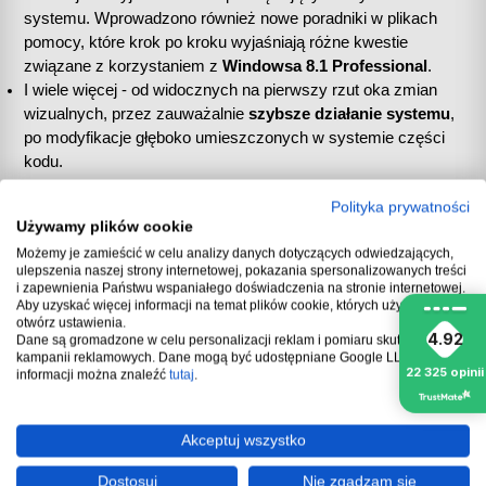
systemu. Wprowadzono również nowe poradniki w plikach 
pomocy, które krok po kroku wyjaśniają różne kwestie 
związane z korzystaniem z 
Windowsa 8.1 Professional
.
I wiele więcej - od widocznych na pierwszy rzut oka zmian 
wizualnych, przez zauważalnie 
szybsze działanie systemu
, 
po modyfikacje głęboko umieszczonych w systemie części 
kodu.
Polityka prywatności
Używamy plików cookie
Dzięki temu 
Windows 8 
(
klucz licencyjny 8.1 
dostępny w Key-
Możemy je zamieścić w celu analizy danych dotyczących odwiedzających,
soft.pl) to popularne i wielokrotnie nagradzane oprogramowanie, 
ulepszenia naszej strony internetowej, pokazania spersonalizowanych treści
które wykorzystywane jest zarówno w komputerach typu PC, 
i zapewnienia Państwu wspaniałego doświadczenia na stronie internetowej.
mobilnych laptopach, jak i tabletach z touch-screenem.
Aby uzyskać więcej informacji na temat plików cookie, których używamy,
otwórz ustawienia.
4.92
Dane są gromadzone w celu personalizacji reklam i pomiaru skuteczności
kampanii reklamowych. Dane mogą być udostępniane Google LLC, więcej
22 325
opinii
informacji można znaleźć
tutaj
.
Windows 8.1 klucz uniwersalny 
- wersja 
8.1 Pro
Akceptuj wszystko
Podobnie jak poprzednie systemy operacyjne z rodziny 
Dostosuj
Nie zgadzam się