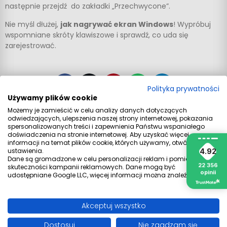
następnie przejdź do zakładki „Przechwycone”.
Nie myśl dłużej,
jak nagrywać ekran Windows
! Wypróbuj
wspomniane skróty klawiszowe i sprawdź, co uda się
zarejestrować.
Polityka prywatności
Używamy plików cookie
Możemy je zamieścić w celu analizy danych dotyczących
odwiedzających, ulepszenia naszej strony internetowej, pokazania
NOWSZY
STARSZY
spersonalizowanych treści i zapewnienia Państwu wspaniałego
doświadczenia na stronie internetowej. Aby uzyskać więcej
informacji na temat plików cookie, których używamy, otwórz
ustawienia.
4.92
Dane są gromadzone w celu personalizacji reklam i pomiaru
22 356
skuteczności kampanii reklamowych. Dane mogą być
opinii
udostępniane Google LLC, więcej informacji można znaleźć
tutaj
.
Wyszukiwanie blogów
SZUKAJ
Akceptuj wszystko
Dostosuj
Nie zgadzam się