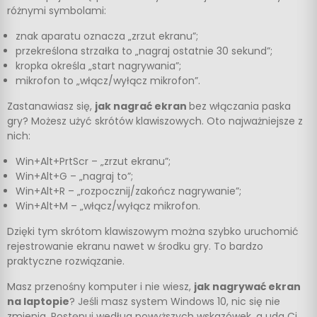
różnymi symbolami:
znak aparatu oznacza „zrzut ekranu”;
przekreślona strzałka to „nagraj ostatnie 30 sekund”;
kropka określa „start nagrywania”;
mikrofon to „włącz/wyłącz mikrofon”.
Zastanawiasz się,
jak nagrać ekran
bez włączania paska
gry? Możesz użyć skrótów klawiszowych. Oto najważniejsze z
nich:
Win+Alt+PrtScr – „zrzut ekranu”;
Win+Alt+G – „nagraj to”;
Win+Alt+R – „rozpocznij/zakończ nagrywanie”;
Win+Alt+M – „włącz/wyłącz mikrofon.
Dzięki tym skrótom klawiszowym można szybko uruchomić
rejestrowanie ekranu nawet w środku gry. To bardzo
praktyczne rozwiązanie.
Masz przenośny komputer i nie wiesz,
jak nagrywać ekran
na laptopie
? Jeśli masz system Windows 10, nic się nie
zmienia. Postępuj według powyższych wskazówek, a uda Ci