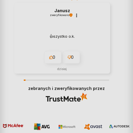
Janusz
zweryfikowano
👍️szystko o.k.
0
0
dzisiaj
zebranych i zweryfikowanych przez