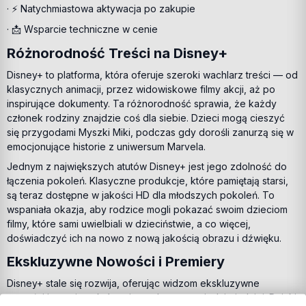
· ⚡ Natychmiastowa aktywacja po zakupie
· 📩 Wsparcie techniczne w cenie
Różnorodność Treści na Disney+
Disney+ to platforma, która oferuje szeroki wachlarz treści — od
klasycznych animacji, przez widowiskowe filmy akcji, aż po
inspirujące dokumenty. Ta różnorodność sprawia, że każdy
członek rodziny znajdzie coś dla siebie. Dzieci mogą cieszyć
się przygodami Myszki Miki, podczas gdy dorośli zanurzą się w
emocjonujące historie z uniwersum Marvela.
Jednym z największych atutów Disney+ jest jego zdolność do
łączenia pokoleń. Klasyczne produkcje, które pamiętają starsi,
są teraz dostępne w jakości HD dla młodszych pokoleń. To
wspaniała okazja, aby rodzice mogli pokazać swoim dzieciom
filmy, które sami uwielbiali w dzieciństwie, a co więcej,
doświadczyć ich na nowo z nową jakością obrazu i dźwięku.
Ekskluzywne Nowości i Premiery
Disney+ stale się rozwija, oferując widzom ekskluzywne
nowości i premiery, które nie są dostępne nigdzie indziej. Dzięki