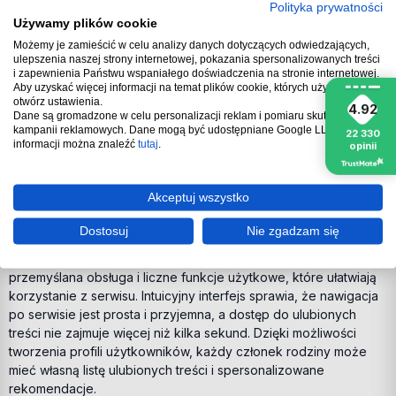
temu subskrybenci mogą cieszyć się najnowszymi produkcjami,
Polityka prywatności
Używamy plików cookie
które po raz pierwszy trafiają na ekrany właśnie za
pośrednictwem tej platformy. To doskonała wiadomość dla tych,
Możemy je zamieścić w celu analizy danych dotyczących odwiedzających,
ulepszenia naszej strony internetowej, pokazania spersonalizowanych treści
którzy zawsze chcą być na bieżąco z najnowszymi trendami w
i zapewnienia Państwu wspaniałego doświadczenia na stronie internetowej.
świecie filmowym.
Aby uzyskać więcej informacji na temat plików cookie, których używamy,
otwórz ustawienia.
Unikalne treści dostępne tylko na Disney+ to również wynik
4.92
Dane są gromadzone w celu personalizacji reklam i pomiaru skuteczności
współpracy z wieloma znanymi studiami filmowymi i twórcami.
kampanii reklamowych. Dane mogą być udostępniane Google LLC, więcej
22 330
Dzięki temu użytkownicy mają dostęp do materiałów, które
informacji można znaleźć
tutaj
.
opinii
wyróżniają się wysoką jakością i oryginalnością. Co więcej,
aktywacja konta na cały rok otwiera drzwi do świata rozrywki,
Akceptuj wszystko
którego nie znajdziesz nigdzie indziej.
Przystępna Obsługa i Funkcje Użytkowe
Dostosuj
Nie zgadzam się
Disney+ to nie tylko bogata biblioteka treści, ale także
przemyślana obsługa i liczne funkcje użytkowe, które ułatwiają
korzystanie z serwisu. Intuicyjny interfejs sprawia, że nawigacja
po serwisie jest prosta i przyjemna, a dostęp do ulubionych
treści nie zajmuje więcej niż kilka sekund. Dzięki możliwości
tworzenia profili użytkowników, każdy członek rodziny może
mieć własną listę ulubionych treści i spersonalizowane
rekomendacje.