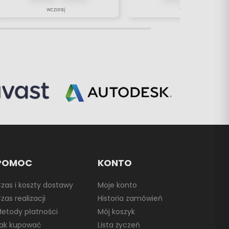
wczoraj
wczoraj
POMOC
KONTO
zas i koszty dostawy
Moje konto
zas realizacji
Historia zamówień
etody płatności
Mój koszyk
ak kupować
Lista życzeń