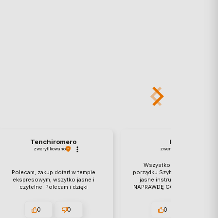
Tenchiromero
Patryk
zweryfikowano
zweryfikowano
Wszystko w jak najlepszym
Polecam, zakup dotarł w tempie
porządku Szybka obsługa i wys
ekspresowym, wszytko jasne i
jasne instrukcję krok po krok
czytelne. Polecam i dzięki
NAPRAWDĘ GODNI POLECENIA👍️
👍️❤️
0
0
0
0