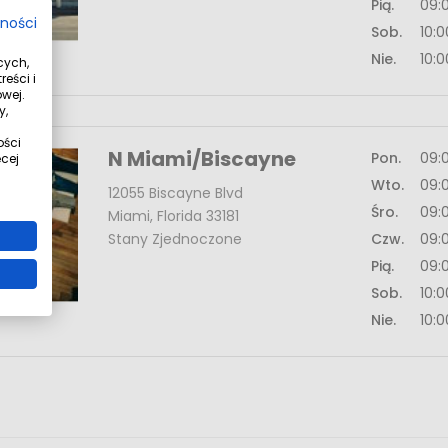
Pią.
09:
tności
Sob.
10:
Nie.
10:
cych,
eści i
wej.
y,
ości
N Miami/Biscayne
Pon.
09:
cej
Wto.
09:
12055 Biscayne Blvd
Śro.
09:
Miami, Florida 33181
Stany Zjednoczone
Czw.
09:
Pią.
09:
Sob.
10:
Nie.
10: