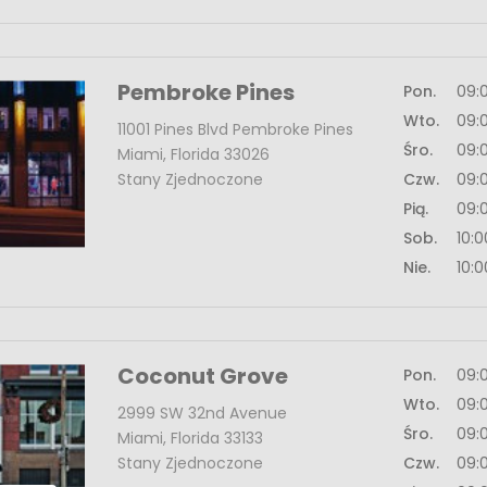
Pembroke Pines
Pon.
09:
Wto.
09:
11001 Pines Blvd Pembroke Pines
Śro.
09:
Miami, Florida 33026
Stany Zjednoczone
Czw.
09:
Pią.
09:
Sob.
10:
Nie.
10:
Coconut Grove
Pon.
09:
Wto.
09:
2999 SW 32nd Avenue
Śro.
09:
Miami, Florida 33133
Stany Zjednoczone
Czw.
09: