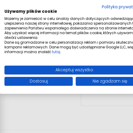
Polityka prywa
Używamy plików cookie
Możemy je zamieścić w celu analizy danych dotyczących odwiedzają
ulepszenia naszej strony internetowej, pokazania spersonalizowanych tr
zapewnienia Państwu wspaniałego doświadczenia na stronie interneto
Aby uzyskać więcej informacji na temat plików cookie, których używam
otwórz ustawienia.
Dane są gromadzone w celu personalizacji reklam i pomiaru skuteczn
kampanii reklamowych. Dane mogą być udostępniane Google LLC, wię
informacji można znaleźć
tutaj
.
Akceptuj wszystko
Dostosuj
Nie zgadzam się