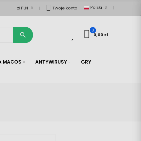
Polski
zl PLN
Twoje konto
0
0

0,00 zl
LA MACOS
ANTYWIRUSY
GRY