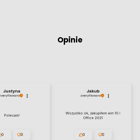
Opinie
Justyna
Jakub
zweryfikowano
zweryfikowano
Wszystko ok, zakupiłem win 10 i
Polecam!
Office 2021
0
0
0
0