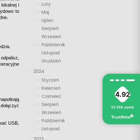
Luty
kalnej i 
ydowo to 
Maj
dne.
Lipiec
Sierpień
Wrzesień
Październik
dzia.
Listopad
dpalisz, 
Grudzień
eracyjne 
2024
Styczeń
Kwiecień
4.92
Czerwiec
apotkają 
Sierpień
dołączyć 
22 356
opinii
Wrzesień
Październik
wać USB, 
Listopad
2023