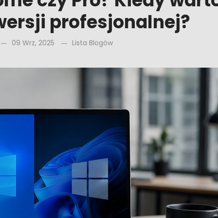
ome czy Pro? Kiedy wart
ersji profesjonalnej?
09 Wrz, 2025
Lista Blogów