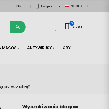
Polski
zl PLN
Twoje konto
0
0

0,00 zl
LA MACOS
ANTYWIRUSY
GRY
ji profesjonalnej?
Wyszukiwanie blogów