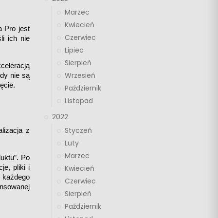
Marzec
Kwiecień
Pro jest 
Czerwiec
 ich nie 
Lipiec
Sierpień
eleracją 
Wrzesień
y nie są 
ęcie.
Październik
Listopad
2022
Styczeń
izacja z 
Luty
Marzec
uktu”. Po 
 pliki i 
Kwiecień
każdego 
Czerwiec
nsowanej 
Sierpień
Październik