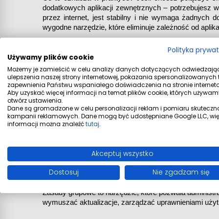
dodatkowych aplikacji zewnętrznych – potrzebujesz wer
przez internet, jest stabilny i nie wymaga żadnych 
wygodne narzędzie, które eliminuje zależność od aplika
Polityka prywa
Hyper-V i Windows Sandbox – bezpieczn
Używamy plików cookie
Możemy je zamieścić w celu analizy danych dotyczących odwiedzają
Jeśli testujesz oprogramowanie lub otwierasz pliki nie
ulepszenia naszej strony internetowej, pokazania spersonalizowanych tr
zapewnienia Państwu wspaniałego doświadczenia na stronie interneto
Windows Sandbox to izolowane środowisko, które uruch
Aby uzyskać więcej informacji na temat plików cookie, których używam
otwórz ustawienia.
znika po zamknięciu – główny system pozostaje niena
Dane są gromadzone w celu personalizacji reklam i pomiaru skuteczn
wewnątrz Windows – bez potrzeby kupowania dodatkow
kampanii reklamowych. Dane mogą być udostępniane Google LLC, wię
informacji można znaleźć
tutaj
.
Zarządzanie aktualizacjami i domena – ki
Akceptuj wszystko
Małe firmy z kilkoma komputerami często nie odczu
problemów z niezaktualizowanymi maszynami lub n
Dostosuj
Nie zgadzam się
komputer do domeny Active Directory lub Azure AD, c
Zasady grupowe to narzędzie, które pozwala administra
wymuszać aktualizacje, zarządzać uprawnieniami użytk