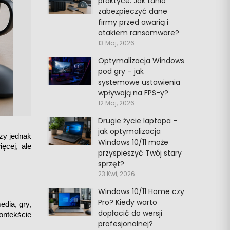
praktyce. Jak tanio
zabezpieczyć dane
firmy przed awarią i
atakiem ransomware?
13 Maj, 2026
Optymalizacja Windows
pod gry – jak
systemowe ustawienia
wpływają na FPS-y?
12 Maj, 2026
Drugie życie laptopa –
jak optymalizacja
y jednak 
Windows 10/11 może
cej, ale 
przyspieszyć Twój stary
sprzęt?
23 Kwi, 2026
Windows 10/11 Home czy
Pro? Kiedy warto
ia, gry, 
dopłacić do wersji
ontekście 
profesjonalnej?