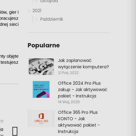
Listopad
2021
, gier i 
racujesz 
Październik
nej sieci 
Popularne
ty objęte 
Jak zaplanować
stujesz 
wyłączenie komputera?
21 Paź, 2022
Office 2024 Pro Plus
zakup - Jak aktywować
pakiet - Instrukcja
14 Maj, 2025
Office 365 Pro Plus
KONTO - Jak
ZY
aktywować pakiet -
ja
Instrukcja
ry