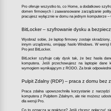
Pro oferuje wszystko to, co Home, a dodatkowo szyfr
domen firmowych i zaawansowane zarządzanie polityka
pracujesz wyłącznie w domu na jednym komputerze –
BitLocker – szyfrowanie dysku a bezpie
Wyobraź sobie, że laptop firmowy zostaje skradziony
innym urządzeniu, omijając hasło Windows. W wersji 
Pro jest BitLocker.
BitLocker szyfruje cały dysk tak, że bez hasła dan
komputera. Jeśli przechowujesz na laptopie dane k
wymogiem wynikającym z RODO. Za brak odpowiednich
Pulpit Zdalny (RDP) – praca z domu bez z
Praca zdalna upowszechniła korzystanie z narzędz
komputera z Pulpitem Zdalnym, ale nie możesz udostę
dla wersji Pro.
Co to oznacza w praktyce? Jeśli chcesz połączyć s