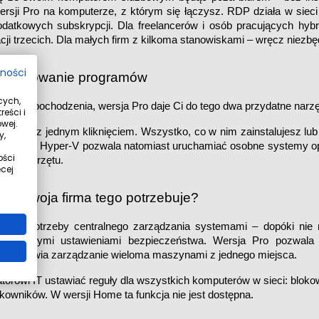
sji Pro na komputerze, z którym się łączysz. RDP działa w sieci lo
dodatkowych subskrypcji. Dla freelancerów i osób pracujących hybr
cji trzecich. Dla małych firm z kilkoma stanowiskami – wręcz niezbę
tności
e testowanie programów
cych,
znanego pochodzenia, wersja Pro daje Ci do tego dwa przydatne narzę
eści i
wej.
amiasz jednym kliknięciem. Wszystko, co w nim zainstalujesz lub o
y,
ruszony. Hyper-V pozwala natomiast uruchamiać osobne systemy op
ości
ego sprzętu. 
cej
edy Twoja firma tego potrzebuje?
wają potrzeby centralnego zarządzania systemami – dopóki nie n
iespójnymi ustawieniami bezpieczeństwa. Wersja Pro pozwala 
o umożliwia zarządzanie wieloma maszynami z jednego miejsca.
torowi IT ustawiać reguły dla wszystkich komputerów w sieci: bloko
owników. W wersji Home ta funkcja nie jest dostępna. 