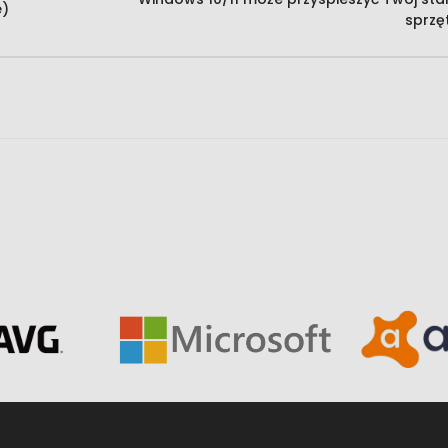
e)
sprzę