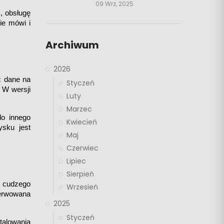
09 Wrz, 2025
 obsługę 
e mówi i 
Archiwum
2026
 dane na 
Styczeń
W wersji 
Luty
Marzec
o innego 
Kwiecień
sku jest 
Maj
Czerwiec
Lipiec
Sierpień
 cudzego 
Wrzesień
erwowana 
2025
Styczeń
alowania 