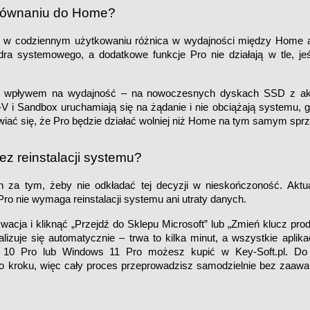
orównaniu do Home?
ta: w codziennym użytkowaniu różnica w wydajności między Home a 
ra systemowego, a dodatkowe funkcje Pro nie działają w tle, jeśli
nym wpływem na wydajność – na nowoczesnych dyskach SSD z akc
V i Sandbox uruchamiają się na żądanie i nie obciążają systemu, gd
ać się, że Pro będzie działać wolniej niż Home na tym samym sprz
z reinstalacji systemu?
 za tym, żeby nie odkładać tej decyzji w nieskończoność. Aktual
 nie wymaga reinstalacji systemu ani utraty danych.
acja i kliknąć „Przejdź do Sklepu Microsoft” lub „Zmień klucz prod
je się automatycznie – trwa to kilka minut, a wszystkie aplikacje,
s 10 Pro lub Windows 11 Pro możesz kupić w Key-Soft.pl. Do 
 po kroku, więc cały proces przeprowadzisz samodzielnie bez zaawa