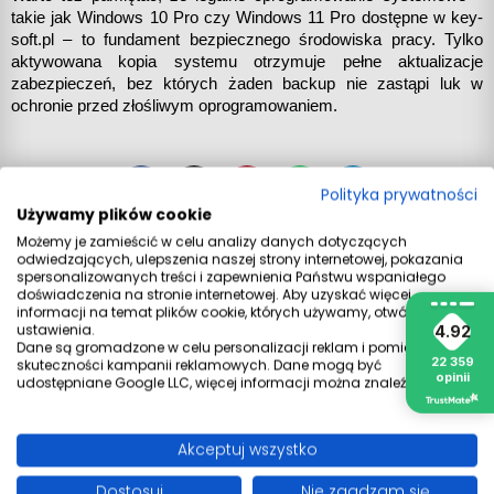
takie jak Windows 10 Pro czy Windows 11 Pro dostępne w key-
soft.pl – to fundament bezpiecznego środowiska pracy. Tylko 
aktywowana kopia systemu otrzymuje pełne aktualizacje 
zabezpieczeń, bez których żaden backup nie zastąpi luk w 
ochronie przed złośliwym oprogramowaniem.
Polityka prywatności
Używamy plików cookie
Możemy je zamieścić w celu analizy danych dotyczących
odwiedzających, ulepszenia naszej strony internetowej, pokazania
NOWSZY
spersonalizowanych treści i zapewnienia Państwu wspaniałego
doświadczenia na stronie internetowej. Aby uzyskać więcej
informacji na temat plików cookie, których używamy, otwórz
ustawienia.
4.92
Dane są gromadzone w celu personalizacji reklam i pomiaru
22 359
skuteczności kampanii reklamowych. Dane mogą być
opinii
udostępniane Google LLC, więcej informacji można znaleźć
tutaj
.
Wyszukiwanie blogów
Akceptuj wszystko
SZUKAJ
Dostosuj
Nie zgadzam się