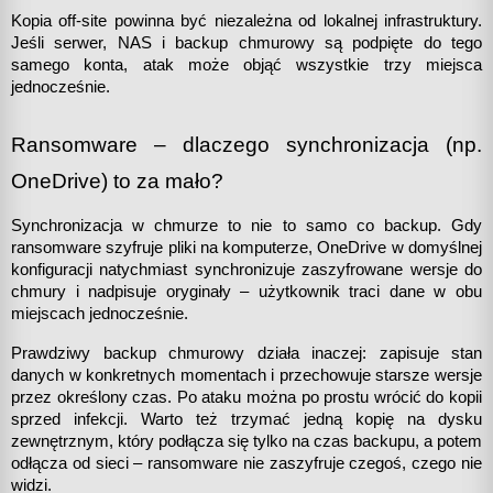
Kopia off-site powinna być niezależna od lokalnej infrastruktury. 
Jeśli serwer, NAS i backup chmurowy są podpięte do tego 
samego konta, atak może objąć wszystkie trzy miejsca 
jednocześnie.
Ransomware – dlaczego synchronizacja (np. 
OneDrive) to za mało?
Synchronizacja w chmurze to nie to samo co backup. Gdy 
ransomware szyfruje pliki na komputerze, OneDrive w domyślnej 
konfiguracji natychmiast synchronizuje zaszyfrowane wersje do 
chmury i nadpisuje oryginały – użytkownik traci dane w obu 
miejscach jednocześnie.
Prawdziwy backup chmurowy działa inaczej: zapisuje stan 
danych w konkretnych momentach i przechowuje starsze wersje 
przez określony czas. Po ataku można po prostu wrócić do kopii 
sprzed infekcji. Warto też trzymać jedną kopię na dysku 
zewnętrznym, który podłącza się tylko na czas backupu, a potem 
odłącza od sieci – ransomware nie zaszyfruje czegoś, czego nie 
widzi.