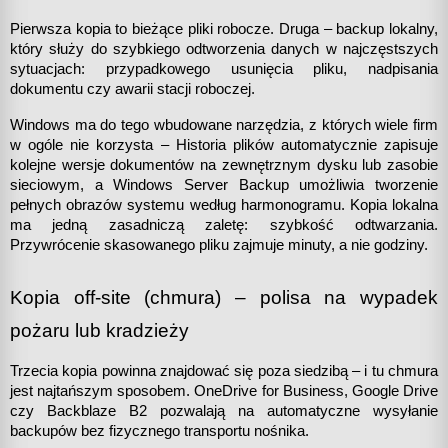
Pierwsza kopia to bieżące pliki robocze. Druga – backup lokalny, 
który służy do szybkiego odtworzenia danych w najczęstszych 
sytuacjach: przypadkowego usunięcia pliku, nadpisania 
dokumentu czy awarii stacji roboczej.
Windows ma do tego wbudowane narzędzia, z których wiele firm 
w ogóle nie korzysta – Historia plików automatycznie zapisuje 
kolejne wersje dokumentów na zewnętrznym dysku lub zasobie 
sieciowym, a Windows Server Backup umożliwia tworzenie 
pełnych obrazów systemu według harmonogramu. Kopia lokalna 
ma jedną zasadniczą zaletę: szybkość odtwarzania. 
Przywrócenie skasowanego pliku zajmuje minuty, a nie godziny.
Kopia off-site (chmura) – polisa na wypadek 
pożaru lub kradzieży
Trzecia kopia powinna znajdować się poza siedzibą – i tu chmura 
jest najtańszym sposobem. OneDrive for Business, Google Drive 
czy Backblaze B2 pozwalają na automatyczne wysyłanie 
backupów bez fizycznego transportu nośnika.  