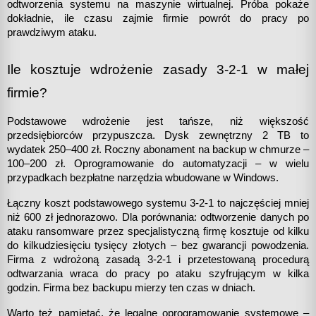
odtworzenia systemu na maszynie wirtualnej. Próba pokaże 
dokładnie, ile czasu zajmie firmie powrót do pracy po 
prawdziwym ataku.
Ile kosztuje wdrożenie zasady 3-2-1 w małej 
firmie?
Podstawowe wdrożenie jest tańsze, niż większość 
przedsiębiorców przypuszcza. Dysk zewnętrzny 2 TB to 
wydatek 250–400 zł. Roczny abonament na backup w chmurze – 
100–200 zł. Oprogramowanie do automatyzacji – w wielu 
przypadkach bezpłatne narzędzia wbudowane w Windows.
Łączny koszt podstawowego systemu 3-2-1 to najczęściej mniej 
niż 600 zł jednorazowo. Dla porównania: odtworzenie danych po 
ataku ransomware przez specjalistyczną firmę kosztuje od kilku 
do kilkudziesięciu tysięcy złotych – bez gwarancji powodzenia. 
Firma z wdrożoną zasadą 3-2-1 i przetestowaną procedurą 
odtwarzania wraca do pracy po ataku szyfrującym w kilka 
godzin. Firma bez backupu mierzy ten czas w dniach.
Warto też pamiętać, że legalne oprogramowanie systemowe – 