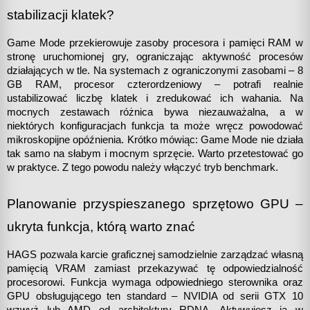
stabilizacji klatek?
Game Mode przekierowuje zasoby procesora i pamięci RAM w 
stronę uruchomionej gry, ograniczając aktywność procesów 
działających w tle. Na systemach z ograniczonymi zasobami – 8 
GB RAM, procesor czterordzeniowy – potrafi realnie 
ustabilizować liczbę klatek i zredukować ich wahania. Na 
mocnych zestawach różnica bywa niezauważalna, a w 
niektórych konfiguracjach funkcja ta może wręcz powodować 
mikroskopijne opóźnienia. Krótko mówiąc: Game Mode nie działa 
tak samo na słabym i mocnym sprzęcie. Warto przetestować go 
w praktyce. Z tego powodu należy włączyć tryb benchmark. 
Planowanie przyspieszanego sprzętowo GPU – 
ukryta funkcja, którą warto znać
HAGS pozwala karcie graficznej samodzielnie zarządzać własną 
pamięcią VRAM zamiast przekazywać tę odpowiedzialność 
procesorowi. Funkcja wymaga odpowiedniego sterownika oraz 
GPU obsługującego ten standard – NVIDIA od serii GTX 10 
wzwyż lub AMD od architektury RDNA. Aktywujesz ją w 