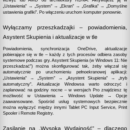
„
„
„
„
„
Ustawienia” → 
System” → 
Ekran” → 
Grafika” → 
Domyślne 
ustawienia grafiki”. Po włączeniu uruchom komputer ponownie.
Wyłączamy przeszkadzajki – powiadomienia, 
Asystent Skupienia i aktualizacje w tle
Powiadomienia, synchronizacja OneDrive, aktualizacje 
pobierające się w tle – każdy z tych procesów odbiera zasoby 
systemowe podczas gry. Asystent Skupienia (w Windows 11: Nie 
przeszkadzać”) można skonfigurować tak, żeby włączał się 
automatycznie po uruchomieniu pełnoekranowej aplikacji: 
„
„
„
„
Ustawienia” → 
System” → 
Asystent Skupienia” → 
tryb 
automatyczny”. Aktualizacje Windowsa warto odroczyć i 
zaplanować na godziny nocne – w wersjach Pro znajdziesz tę 
możliwość w Ustawienia → Windows Update → Opcje 
zaawansowane. Spośród usług systemowych bezpiecznie 
można wyłączyć między innymi Tablet PC Input Service, Print 
Spooler i Remote Registry. 
Zasilanie na 
„
Wysoką Wydajność” – dlaczego 