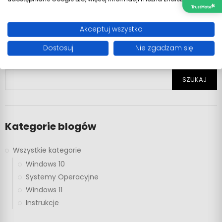
Akceptuj wszystko
Dostosuj
Nie zgadzam się
Wyszukiwanie blogów
SZUKAJ
Kategorie blogów
Wszystkie kategorie
Windows 10
Systemy Operacyjne
Windows 11
Instrukcje