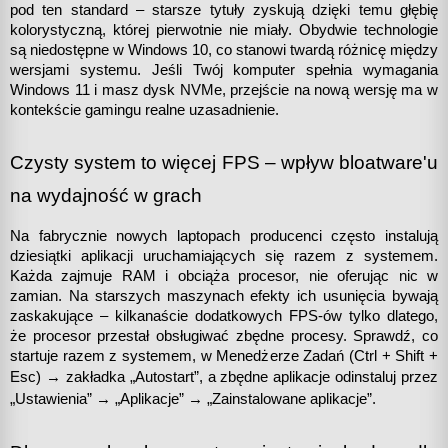
pod ten standard – starsze tytuły zyskują dzięki temu głębię 
kolorystyczną, której pierwotnie nie miały. Obydwie technologie 
są niedostępne w Windows 10, co stanowi twardą różnicę między 
wersjami systemu. Jeśli Twój komputer spełnia wymagania 
Windows 11 i masz dysk NVMe, przejście na nową wersję ma w 
kontekście gamingu realne uzasadnienie.
Czysty system to więcej FPS – wpływ bloatware'u 
na wydajność w grach
Na fabrycznie nowych laptopach producenci często instalują 
dziesiątki aplikacji uruchamiających się razem z systemem. 
Każda zajmuje RAM i obciąża procesor, nie oferując nic w 
zamian. Na starszych maszynach efekty ich usunięcia bywają 
zaskakujące – kilkanaście dodatkowych FPS-ów tylko dlatego, 
że procesor przestał obsługiwać zbędne procesy. Sprawdź, co 
startuje razem z systemem, w Menedżerze Zadań (Ctrl + Shift + 
„
Esc) → zakładka 
Autostart”, a zbędne aplikacje odinstaluj przez 
„
„
„
Ustawienia” → 
Aplikacje” → 
Zainstalowane aplikacje”.