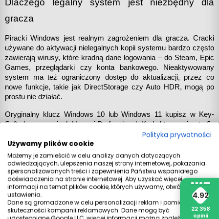
Dlaczego legalny system jest niezbędny dla 
gracza
Piracki Windows jest realnym zagrożeniem dla gracza. Cracki 
używane do aktywacji nielegalnych kopii systemu bardzo często 
zawierają wirusy, które kradną dane logowania – do Steam, Epic 
Games, przeglądarki czy konta bankowego. Nieaktywowany 
system ma też ograniczony dostęp do aktualizacji, przez co 
nowe funkcje, takie jak DirectStorage czy Auto HDR, mogą po 
prostu nie działać.
Oryginalny klucz Windows 10 lub Windows 11 kupisz w Key-
Soft.pl – w wersjach Home i Professional. Kod aktywacyjny trafia 
na e-mail kilka minut po zakupie, a w załączniku znajdziesz 
Polityka prywatności
Używamy plików cookie
instrukcję instalacji krok po kroku.
Możemy je zamieścić w celu analizy danych dotyczących
odwiedzających, ulepszenia naszej strony internetowej, pokazania
spersonalizowanych treści i zapewnienia Państwu wspaniałego
doświadczenia na stronie internetowej. Aby uzyskać więcej
informacji na temat plików cookie, których używamy, otwórz
ustawienia.
4.92
Dane są gromadzone w celu personalizacji reklam i pomiaru
22 358
skuteczności kampanii reklamowych. Dane mogą być
NOWSZY
STARSZY
opinii
udostępniane Google LLC, więcej informacji można znaleźć
tutaj
.