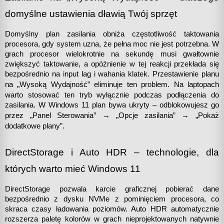
domyślne ustawienia dławią Twój sprzęt
Domyślny plan zasilania obniża częstotliwość taktowania 
procesora, gdy system uzna, że pełna moc nie jest potrzebna. W 
grach procesor wielokrotnie na sekundę musi gwałtownie 
zwiększyć taktowanie, a opóźnienie w tej reakcji przekłada się 
bezpośrednio na input lag i wahania klatek. Przestawienie planu 
„
na 
Wysoką Wydajność” eliminuje ten problem. Na laptopach 
warto stosować ten tryb wyłącznie podczas podłączenia do 
zasilania. W Windows 11 plan bywa ukryty – odblokowujesz go 
„
„
„
przez 
Panel Sterowania” → 
Opcje zasilania” → 
Pokaż 
dodatkowe plany”.
DirectStorage i Auto HDR – technologie, dla 
których warto mieć Windows 11
DirectStorage pozwala karcie graficznej pobierać dane 
bezpośrednio z dysku NVMe z pominięciem procesora, co 
skraca czasy ładowania poziomów. Auto HDR automatycznie 
rozszerza paletę kolorów w grach nieprojektowanych natywnie 